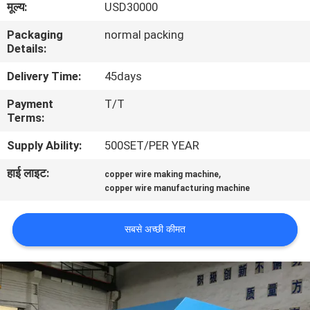
मूल्य:
USD30000
में
Packaging
normal packing
Details:
कारखाने
Delivery Time:
45days
का
Payment
T/T
दौरा
Terms:
Supply Ability:
500SET/PER YEAR
गुणवत्ता
हाई लाइट:
,
नियंत्रण
copper wire making machine
copper wire manufacturing machine
हमसे
सबसे अच्छी कीमत
संपर्क
करें