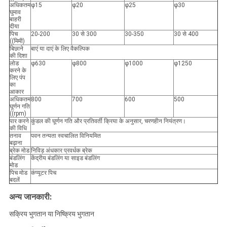
अधिकतम
φ15
φ20
φ25
φ30
घुमाव
बाहरी
दीया
पिच
20-200
30 से 300
30-350
30 से 400
((मिमी)
बिछाने
बाएं या दाएं के लिए वैकल्पिक
की दिशा
लोड
φ630
φ800
φ1000
φ1250
करने के
लिए पंप
का
आकार
अधिकतम
800
700
600
500
घूर्णन गति
((rpm)
पार करने
कुंडल की घूर्णन गति और प्रतिवर्ती क्रिया के अनुसार, चरणहीन नियंत्रण।
की विधि
तनाव
पवन तन्यता स्वचालित विनियमित
बढ़ाना
ब्रेक मोड
निविड़ अंधकार प्रवर्धक ब्रेक
बंडलिंग
केंद्रीय बंडलिंग या साइड बंडलिंग
मोड
पिच मोड
कंप्यूटर पिच
बदलें
अन्य जानकारी:
सक्रिय भुगतान या निष्क्रिय भुगतान