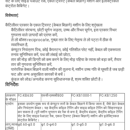
सेट के लिए साइड पेआउट रैक, एकल ट्विस्ट (केबल बिछाने) मशीन और इलेक्ट्रिकल
कंट्रोल कैबिनेट।
विशेषताएं:
कैंटिलीवर प्रकार के एकल ट्विस्ट (केबल बिछाने) मशीन के लिए श्रृंखला
कैंटिलीवर संरचना, छोटी घूर्णन जड़ता, उच्च और स्थिर घूर्णन, इस प्रकार स्थिर
गुणवत्ता वाले उत्पादों को प्राप्त करें;
ले लो बॉक्स reciprocate, गुच्छा तार के लिए नेतृत्व ले लो पट्टा में ठीक से
व्यवस्थित है;
कंप्यूटर नियंत्रण पिच, कोई कैपस्टन, कोई गतिशील प्लेट नहीं, केबल की एकरूपता
तनाव सुनिश्चित करें, पथ की लंबाई को छोटा;
तार की मोड़ की डिग्री को कम करने के लिए मोड़ पहिया के व्यास को बड़ा करें, तैयार
तार की गुणवत्ता सुनिश्चित करें;
पारंपरिक केबल बिछाने वाली मशीन की तुलना में, मशीन उच्च गति से घूमती है जब छड़ी
फट और अन्य असुरक्षित कारकों से बचें।
कुंडल को लोड/अनलोड करना सुविधाजनक है, श्रम शक्ति छोटी है।
विनिर्देशः
उपकरण
FC-XB630
एफसी-एक्सबी800
FC-XB1000-1
FC-XB1250
के मॉडल
प्रयोग
इसका उपयोग मुख्य रूप से कंप्यूटर तारों के केबल बिछाने में किया जाता है, जैसे डेटा केबल
और नियंत्रण केबल। यह केंद्रीय कॉइल टैपिंग और साइड कॉइल टैपिंग को सिंक्रनाइज़
कर सकता है।पूरी मशीन भुगतान बंद रैक से बना है, केंद्रीय बंडलर, केंद्रीय कॉइल टैपिंग
सेट के लिए साइड पेआउट रैक, एकल ट्विस्ट (केबल बिछाने) मशीन और इलेक्ट्रिकल
कंट्रोल कैबिनेट।
लागू व्यास
φ0.60-φ3.0
φ1.0-φ4.0
φ1.0-φ5.0
φ1.0-φ6.0
((मिमी)