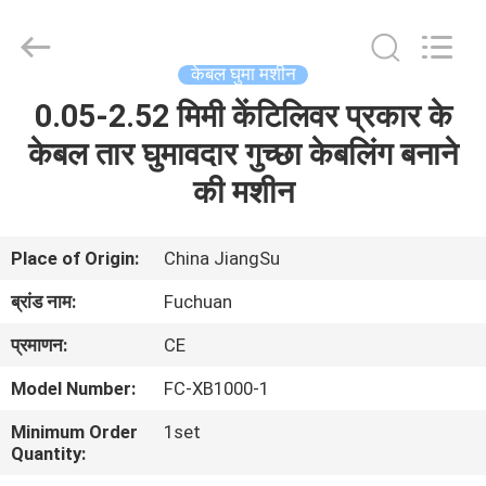
Kunshan
Fuchuan
Electrical
and
Mechanical
केबल घुमा मशीन
Co.,ltd.
All
Rights
0.05-2.52 मिमी केंटिलिवर प्रकार के
घर
Reserved.
केबल तार घुमावदार गुच्छा केबलिंग बनाने
उत्पादों
की मशीन
वीडियो
Place of Origin:
China JiangSu
ब्रांड नाम:
Fuchuan
वीआर
प्रमाणन:
CE
शो
Model Number:
FC-XB1000-1
हमारे
Minimum Order
1set
Quantity:
बारे