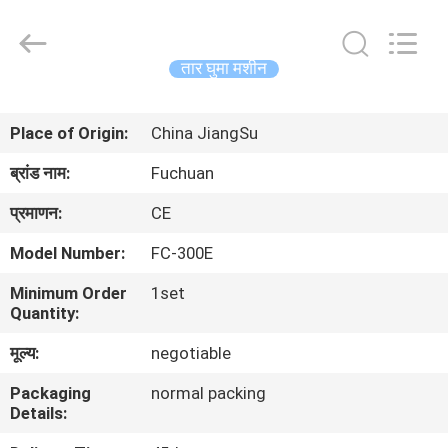
Kunshan
Fuchuan
Electrical
and
Mechanical
तार घुमा मशीन
Co.,ltd.
All
Rights
घर
Reserved.
Place of Origin:
China JiangSu
उत्पादों
ब्रांड नाम:
Fuchuan
प्रमाणन:
CE
वीडियो
Model Number:
FC-300E
Minimum Order
1set
वीआर
Quantity:
शो
मूल्य:
negotiable
Packaging
normal packing
हमारे
Details:
बारे