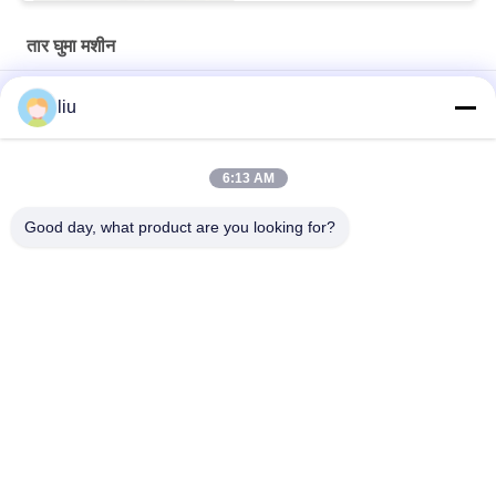
तार घुमा मशीन
1800 आरपीएम स्टील वायर ट्विस्टिंग मशीन उच्च गति 4500 किलो वजन
liu
25एन स्टील सामग्री तार घुमावदार उपकरण 220V 1800rpm बाएं/दाएं
6:13 AM
4500KG केबल घुमावदार मशीन 0-25N तार तनाव के साथ 3300*1550*1800
मिमी
Good day, what product are you looking for?
लोकप्रिय श्रेणियां
सभी
कॉपर वायर बाउन्चिंग मशीन
तार घुमा मशीन
डबल ट्विस्ट बाउन्चिंग 
वायर बाउन्चिंग मशीन
मशीन
कॉपर वायर घुमा मशीन
केबल घुमा मशीन