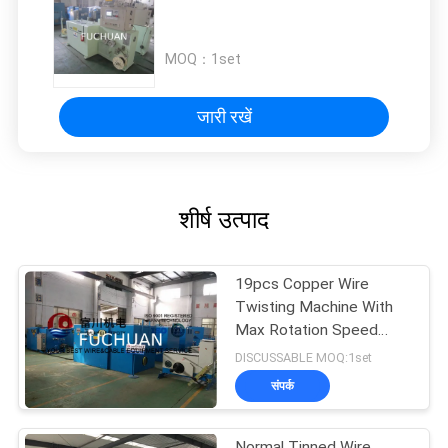
MOQ：
1set
जारी रखें
शीर्ष उत्पाद
19pcs Copper Wire
Twisting Machine With
Max Rotation Speed
2000rpm / 4000TPM
DISCUSSABLE MOQ:1set
संपर्क
Normal Tinned Wire