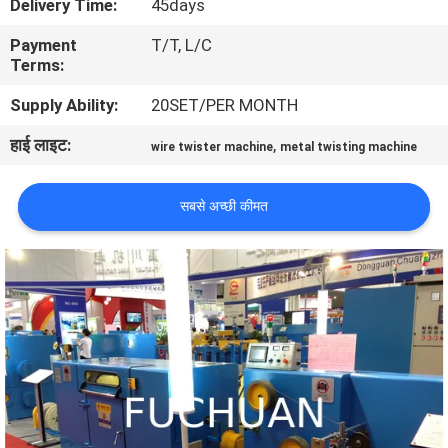
Delivery Time:
45days
में
Payment
T/T, L/C
Terms:
कारखाने
Supply Ability:
20SET/PER MONTH
का
हाई लाइट:
,
wire twister machine
metal twisting machine
दौरा
सबसे अच्छी कीमत
गुणवत्ता
नियंत्रण
हमसे
संपर्क
करें