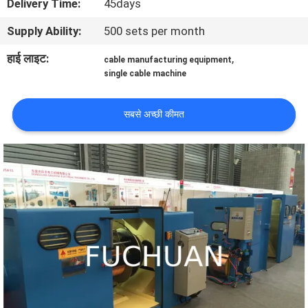
Delivery Time:
45days
में
Supply Ability:
500 sets per month
कारखाने
हाई लाइट:
,
cable manufacturing equipment
single cable machine
का
दौरा
सबसे अच्छी कीमत
गुणवत्ता
नियंत्रण
हमसे
संपर्क
करें