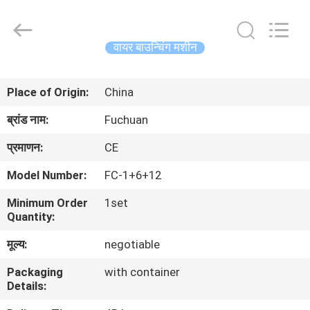
Kunshan
Fuchuan
Electrical
and
Mechanical
वायर बाउन्चिंग मशीन
Co.,ltd.
All
Rights
घर
Reserved.
Place of Origin:
China
उत्पादों
ब्रांड नाम:
Fuchuan
प्रमाणन:
CE
वीडियो
Model Number:
FC-1+6+12
Minimum Order
1set
वीआर
Quantity:
शो
मूल्य:
negotiable
Packaging
with container
हमारे
Details:
बारे