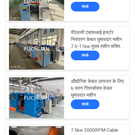
समाचार
ट्विस्टिंग
संपर्क
मामले
पीएलसी एचएमआई इन्वर्टर
नियंत्रण केबल घुमावदार मशीन
साइटमैप
7.5-11kw मुख्य मशीन शक्ति
के साथ
संपर्क
PRIVACY
POLICY
औद्योगिक केबल उत्पादन के लिए
6 चरण गियरबॉक्स केबल
घुमावदार मशीन
संपर्क
7.5kw 2000RPM Cable