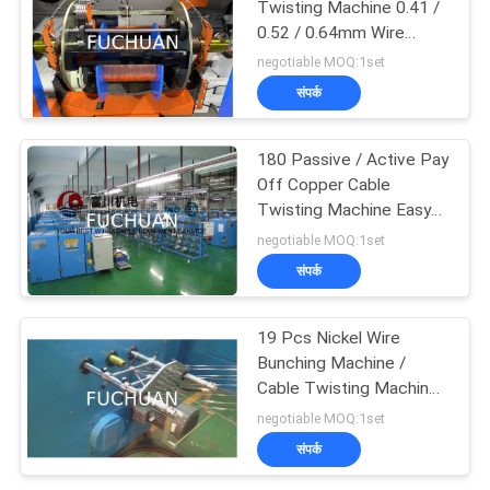
Twisting Machine 0.41 /
0.52 / 0.64mm Wire
Twist Machine
negotiable MOQ:1set
संपर्क
180 Passive / Active Pay
Off Copper Cable
Twisting Machine Easy
Operation
negotiable MOQ:1set
संपर्क
19 Pcs Nickel Wire
Bunching Machine /
Cable Twisting Machine
0.41 / 0.52 / 0.64
negotiable MOQ:1set
संपर्क