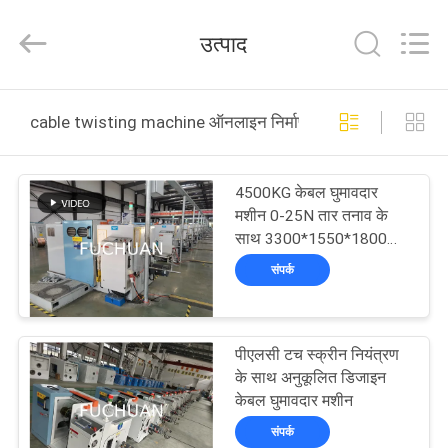
Kunshan
Fuchuan
Electrical
उत्पाद
and
Mechanical
Co.,ltd.
All
Rights
घर
Reserved.
cable twisting machine ऑनलाइन निर्माण
उत्पादों
4500KG केबल घुमावदार
मशीन 0-25N तार तनाव के
वीडियो
साथ 3300*1550*1800
मिमी
संपर्क
वीआर
शो
पीएलसी टच स्क्रीन नियंत्रण
के साथ अनुकूलित डिजाइन
हमारे
केबल घुमावदार मशीन
बारे
संपर्क