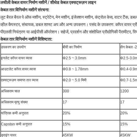
लचीली केबल वायर निर्माण मशीनें / शीथेड केबल एक्सट्रूज़न लाइन
केबल तार विनिर्माण मशीनें संरचना:
लुट बैरल बैरल पे ऑफ मशीन, स्ट्रेटेन, मेन मशीन, इंजेक्शन मशीन, कंट्रोल केस, वाटर टैंक, डब
व्हील कैपस्टर, संचायक, डबल शाफ्ट अप और अन्य उपकरण। पसंद के उपकरण: कॉपर वायर प्री-ही
पीएलसी नियंत्रण या आईपीसी ऑपरेशन। सहेजें, प्रदर्शन और संशोधित प्रौद्योगिकी पैरामीटर, रि
केबल तार विनिर्माण मशीनें
विशिष्टता:
उपकरण का उपयोग
बीवी का निर्माण
लैन केबल -2
इनलेट कॉपर वायर व्यास
Φ2.5 ~ 3.0mm
Φ2.5-3.0
आउटलेट कॉपर वायर व्यास
Φ0.8 ~ 1.78mm
Φ0.4-0.9
एक्सट्रूज़न समाप्त तार व्यास
Φ2.0 ~ 5.0 मिमी
Φ0.7-1.5
अधिकतम चाल
300
1200
अधिकतम मृत्यु संख्या
17
17
यांत्रिक कमी अनुपात
20%
20%
Capstan कमी अनुपात
15%
15%
ड्राइंग पावर
45KW
45KW