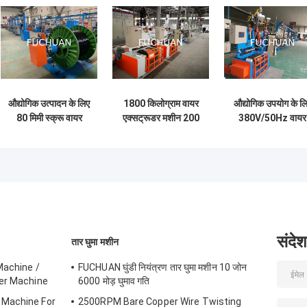
औद्योगिक उत्पादन के लिए
1800 किलोग्राम वायर
औद्योगिक उपयोग के ल
80 मिमी स्क्रू वायर
एक्सट्रूडर मशीन 200
380V/50Hz वायर
एक्सट्रूज़न लाइन
किलोग्राम/घंटा 2000
एक्सट्रूडर मशीन 10
मशीनरी
मिमी स्क्रू और 3200
80r/मिनट की गति
मिमी लंबाई के साथ
संदेश
तार घुमा मशीन
Machine /
FUCHUAN घुंडी नियंत्रण तार घुमा मशीन 10 जोन
ter Machine
6000 मोड़ घुमाव गति
 Machine For
2500RPM Bare Copper Wire Twisting