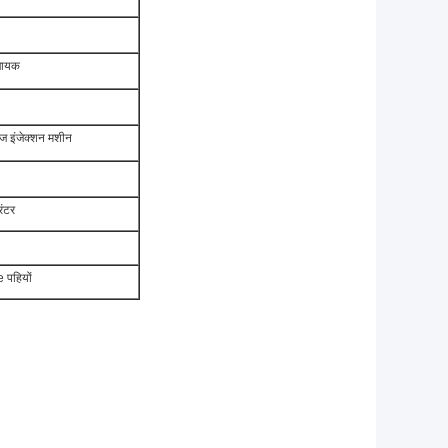
संचायक
िज इंजेक्शन मशीन
िंटर
पहियों