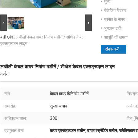
मूल्य:
पैकेजिंग विवरण:
प्रसव के समय:
भुगतान शर्तें:
बड़ी छवि :
लचीली केबल वायर निर्माण मशीनें / शीथेड केबल
आपूर्ति की क्षमता:
एक्सट्रूज़न लाइन
संपर्क करें
लचीली केबल वायर निर्माण मशीनें / शीथेड केबल एक्सट्रूज़न लाइन
वर्णन
नाम:
केबल वायर विनिर्माण मशीनें
नियंत्र
समारोह:
सुरक्षा बचाव
आवेदन:
अधिकतम चाल:
300
पिच (मि
प्रमुखता देना:
वायर एक्सट्रूज़न मशीन
,
वायर स्ट्रैंडिंग मशीन
,
फ्लेक्सिबल 