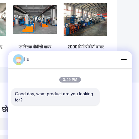
िए
प्लास्टिक पीवीसी वायर
2000 मिमी पीवीसी वायर
एक्सट्रूज़न मशीन
एक्सट्रूडर मशीन
liu
-
1000m/Min के साथ
800*400*1000 मिमी
Φ80mm पेंच व्यास
के लिए कास्ट एल्यूमीनियम
हीटिंग के साथ
3:49 PM
Good day, what product are you looking 
for?
 छोड़ दो