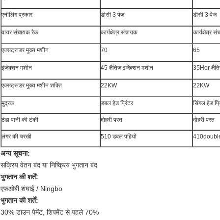
एनीलिंग प्रकार
डीसी 3 पेज
डीसी 3 पेज
वायर संचायक रैक
कार्यक्षेत्र संचायक
कार्यक्षेत्र 
एक्सट्रूडर मुख्य मशीन
70
65
इंजेक्शन मशीन
45 क्षैतिज इंजेक्शन मशीन
35Hor क्षैत
एक्सट्रूडर मुख्य मशीन शक्ति
22KW
22KW
मुद्रक
डबल हेड प्रिंटर
सिंगल हेड प्र
ठंडा पानी की टंकी
दोहरी परत
दोहरी परत
लंगर की चरखी
510 डबल पहियों
410double 
अन्य सूचना:
सक्रिय वेतन बंद या निष्क्रिय भुगतान बंद
भुगतान की शर्तें:
एफओबी शंघाई / Ningbo
भुगतान की शर्तें:
30% डाउन पेमेंट, शिपमेंट से पहले 70%