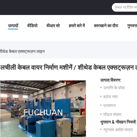
उत्पादों
वीडियो
वीआर शो
हमारे बारे में
कारखाने का दौरा
गुणवत्
 शीथेड केबल एक्सट्रूज़न लाइन
लचीली केबल वायर निर्माण मशीनें / शीथेड केबल एक्सट्रूज़न
उत्पाद विवरण:
उत्पत्ति के प्लेस:
ब्रांड नाम:
प्रमाणन:
मॉडल संख्या:
भुगतान & नौवहन नियमों:
न्यूनतम आदेश मात्रा: