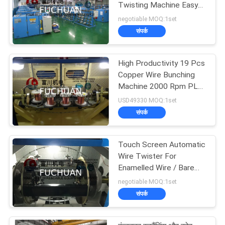
Twisting Machine Easy
Operation
negotiable MOQ:1set
संपर्क
High Productivity 19 Pcs
Copper Wire Bunching
Machine 2000 Rpm PLC
Controller
USD49330 MOQ:1set
संपर्क
Touch Screen Automatic
Wire Twister For
Enamelled Wire / Bare
Copper Wires
negotiable MOQ:1set
संपर्क