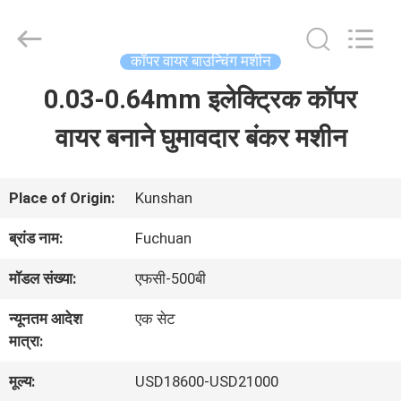
Kunshan
Fuchuan
Electrical
and
कॉपर वायर बाउन्चिंग मशीन
Mechanical
Co.,ltd.
0.03-0.64mm इलेक्ट्रिक कॉपर
घर
All
Rights
Reserved.
वायर बनाने घुमावदार बंकर मशीन
उत्पादों
Place of Origin:
Kunshan
वीडियो
ब्रांड नाम:
Fuchuan
मॉडल संख्या:
एफसी-500बी
वीआर
न्यूनतम आदेश
एक सेट
शो
मात्रा:
मूल्य:
USD18600-USD21000
हमारे