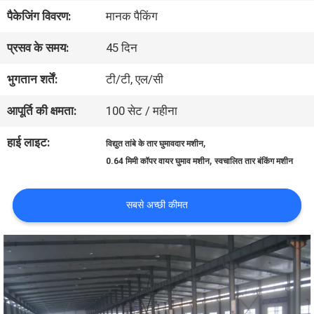
पैकेजिंग विवरण:
मानक पैकिंग
बारे
प्रसव के समय:
45 दिन
में
भुगतान शर्तें:
टी/टी, एल/सी
कारखाने
आपूर्ति की क्षमता:
100 सेट / महीना
का
हाई लाइट:
,
विद्युत तांबे के तार घुमावदार मशीन
,
0.64 मिमी कॉपर वायर घुमाव मशीन
स्वचालित तार बंकिंग मशीन
दौरा
सबसे अच्छी कीमत
गुणवत्ता
नियंत्रण
हमसे