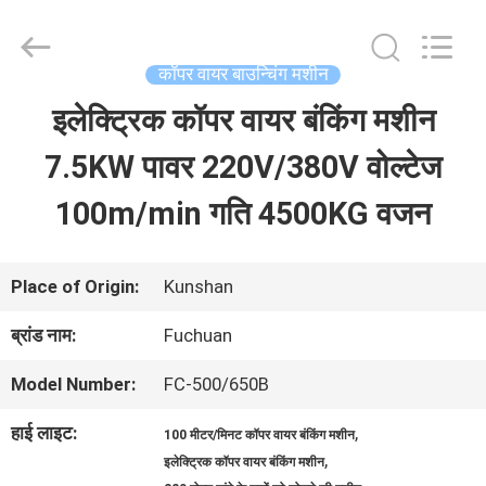
Kunshan
Fuchuan
Electrical
and
कॉपर वायर बाउन्चिंग मशीन
Mechanical
Co.,ltd.
इलेक्ट्रिक कॉपर वायर बंकिंग मशीन
घर
All
Rights
Reserved.
7.5KW पावर 220V/380V वोल्टेज
उत्पादों
100m/min गति 4500KG वजन
वीडियो
Place of Origin:
Kunshan
ब्रांड नाम:
Fuchuan
वीआर
Model Number:
FC-500/650B
शो
हाई लाइट:
,
100 मीटर/मिनट कॉपर वायर बंकिंग मशीन
,
इलेक्ट्रिक कॉपर वायर बंकिंग मशीन
हमारे