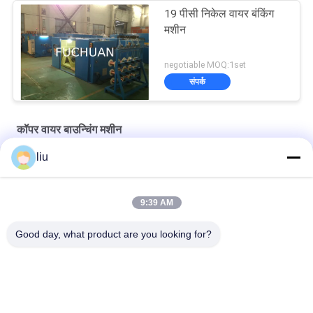
19 पीसी निकेल वायर बंकिंग
मशीन
negotiable MOQ:1set
संपर्क
कॉपर वायर बाउन्चिंग मशीन
liu
कॉपर वायर बंचिंग मशीन स्वचालित मॉडल FC 250B अल्ट्रा फाइन कंडक्टरों के हाई
स्पीड स्ट्रैंडिंग के लिए
9:39 AM
फुचुआन 800 हाई स्पीड कॉपर वायर डबल ट्विस्टिंग स्ट्रैंडिंग बंचिंग मशीन
Good day, what product are you looking for?
फुचुआन एफसी-800 ऑटो हाई स्पीड कॉपर वायर केबल बंकिंग डबल ट्विस्टिंग मशीन
लोकप्रिय श्रेणियां
सभी