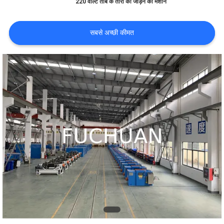
220 वोल्ट तांबे के तारों को जोड़ने की मशीन
बारे
सबसे अच्छी कीमत
में
कारखाने
का
दौरा
गुणवत्ता
नियंत्रण
हमसे