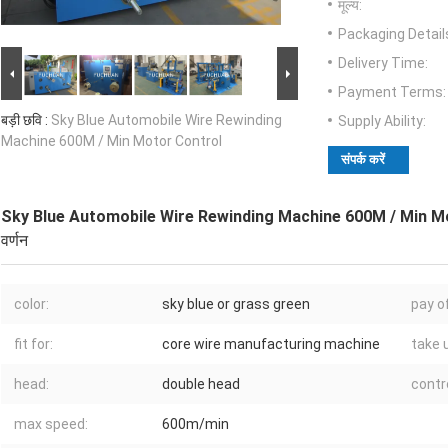
मूल्य:
Packaging Detail
Delivery Time:
Payment Terms:
बड़ी छवि :
Sky Blue Automobile Wire Rewinding
Supply Ability:
Machine 600M / Min Motor Control
संपर्क करें
Sky Blue Automobile Wire Rewinding Machine 600M / Min M
वर्णन
color:
sky blue or grass green
pay o
fit for:
core wire manufacturing machine
take 
head:
double head
contr
max speed:
600m/min