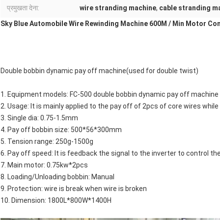
प्रमुखता देना:
wire stranding machine
,
cable stranding m
Sky Blue Automobile Wire Rewinding Machine 600M / Min Motor Con
Double bobbin dynamic pay off machine(used for double twist)
1. Equipment models: FC-500 double bobbin dynamic pay off machine
2. Usage: It is mainly applied to the pay off of 2pcs of core wires while
3. Single dia: 0.75-1.5mm
4. Pay off bobbin size: 500*56*300mm
5. Tension range: 250g-1500g
6. Pay off speed: It is feedback the signal to the inverter to control
7. Main motor: 0.75kw*2pcs
8. Loading/Unloading bobbin: Manual
9. Protection: wire is break when wire is broken
10. Dimension: 1800L*800W*1400H