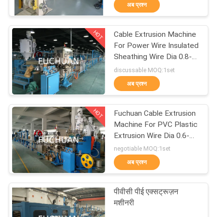
अब प्रश्न
में
HOT
Cable Extrusion Machine
कारखाने
88
For Power Wire Insulated
का
Sheathing Wire Dia 0.8-
डबल ट्विस्ट बाउन्चिंग
8mm
discussable MOQ:1set
दौरा
मशीन
अब प्रश्न
गुणवत्ता
HOT
Fuchuan Cable Extrusion
नियंत्रण
Machine For PVC Plastic
Extrusion Wire Dia 0.6-
56
4mm
negotiable MOQ:1set
हमसे
अब प्रश्न
संपर्क
वायर बाउन्चिंग मशीन
करें
पीवीसी पीई एक्सट्रूज़न
मशीनरी