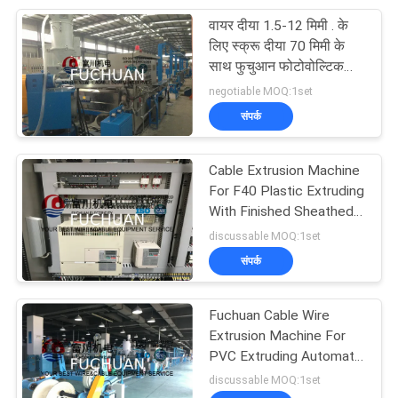
वायर दीया 1.5-12 मिमी . के
14
लिए स्क्रू दीया 70 मिमी के
साथ फुचुआन फोटोवोल्टिक
एकल ट्विस्ट मशीन
एक्सट्रूडर मशीन
negotiable MOQ:1set
संपर्क
Cable Extrusion Machine
For F40 Plastic Extruding
With Finished Sheathed
31
Dia 6-16mm
discussable MOQ:1set
संपर्क
केबल एक्सट्रूज़न मशीन
Fuchuan Cable Wire
Extrusion Machine For
PVC Extruding Automatic
Wire Production Line
discussable MOQ:1set