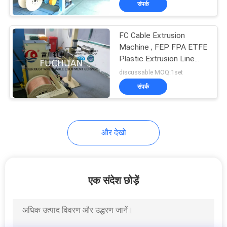
संपर्क
35
वायर एनीलिंग मशीन
FC Cable Extrusion
Machine , FEP FPA ETFE
Plastic Extrusion Line
With Screw Dia 35mm
discussable MOQ:1set
संपर्क
और देखो
एक संदेश छोड़ें