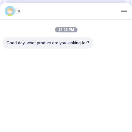
liu
12:26 PM
Good day, what product are you looking for?
लोकप्रिय श्रेणियां
सभी
कॉपर वायर बाउन्चिंग मशीन
तार घुमा मशीन
डबल ट्विस्ट बाउन्चिंग 
वायर बाउन्चिंग मशीन
मशीन
कॉपर वायर घुमा मशीन
केबल घुमा मशीन
पीवीसी बाहर निकालना 
वायर Extruder मशीन
मशीन