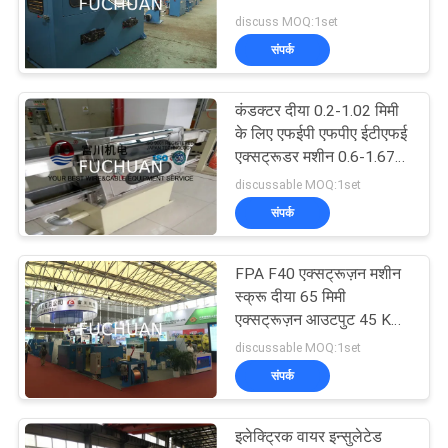
समाचार
discuss MOQ:1set
संपर्क
मामले
39
कंडक्टर दीया 0.2-1.02 मिमी
कॉपर वायर घुमा मशीन
साइटमैप
के लिए एफईपी एफपीए ईटीएफई
एक्सट्रूडर मशीन 0.6-1.67
मिमी समाप्त
discussable MOQ:1set
PRIVACY
संपर्क
POLICY
FPA F40 एक्सट्रूज़न मशीन
28
स्क्रू दीया 65 मिमी
एक्सट्रूज़न आउटपुट 45 KG /
केबल घुमा मशीन
H . के साथ
discussable MOQ:1set
संपर्क
इलेक्ट्रिक वायर इन्सुलेटेड