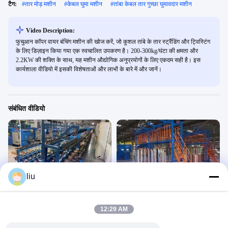
टैग:
#
तार मोड़ मशीन
#
केबल घुमा मशीन
#
तांबा केबल तार गुच्छा घुमावदार मशीन
Video Description:
फुचुआन कॉपर वायर बंचिंग मशीन की खोज करें, जो कुशल तांबे के तार स्ट्रैंडिंग और ट्विस्टिंग
के लिए डिज़ाइन किया गया एक स्वचालित उपकरण है। 200-300kg/घंटा की क्षमता और
2.2KW की शक्ति के साथ, यह मशीन औद्योगिक अनुप्रयोगों के लिए एकदम सही है। इस
कार्यशाला वीडियो में इसकी विशेषताओं और लाभों के बारे में और जानें।
संबंधित वीडियो
00:24
00:55
liu
एफसी-250बी, 300बी, 400बी, 450बी अल्ट्रा
FC-1250B उच्च गति बंचिंग मशीन
फाइन वायर बंचिंग मशीन
गुच्छा बनाने की मशीन
गुच्छा बनाने की मशीन
December 17, 2025
12:29 AM
December 21, 2025