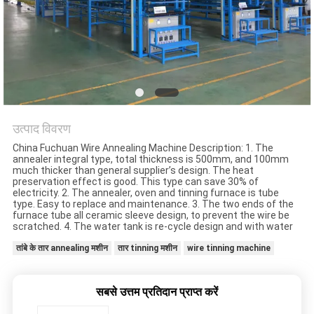
समाचार
मामले
साइटमैप
उत्पाद विवरण
PRIVACY
China Fuchuan Wire Annealing Machine Description: 1. The
annealer integral type, total thickness is 500mm, and 100mm
POLICY
much thicker than general supplier’s design. The heat
preservation effect is good. This type can save 30% of
electricity. 2. The annealer, oven and tinning furnace is tube
type. Easy to replace and maintenance. 3. The two ends of the
furnace tube all ceramic sleeve design, to prevent the wire be
scratched. 4. The water tank is re-cycle design and with water
तांबे के तार annealing मशीन
तार tinning मशीन
wire tinning machine
सबसे उत्तम प्रतिदान प्राप्त करें