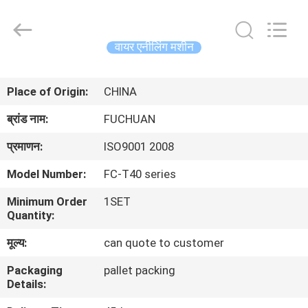
Kunshan
Fuchuan
Electrical
and
Mechanical
वायर एनीलिंग मशीन
Co.,ltd.
All
Rights
घर
Reserved.
Place of Origin:
CHINA
उत्पादों
ब्रांड नाम:
FUCHUAN
प्रमाणन:
ISO9001 2008
वीडियो
Model Number:
FC-T40 series
Minimum Order
1SET
वीआर
Quantity:
शो
मूल्य:
can quote to customer
Packaging
pallet packing
हमारे
Details:
बारे