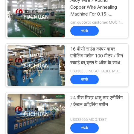
Alloy Wire / Round
Copper Wire Annealing
Machine For 0.15 -
0.64mm Wire 40 Pcs
can quote to customer MOQ:1SET
संपर्क
16 पीसी राउंड कॉपर वायर
एनीलिंग मशीन 100 मीटर / मिन
स्काई ब्लू ब्रश पे ऑफ के साथ
USD30000 NEGOTIABLE MOQ:1SET
संपर्क
24 पीस मिश्र धातु तार एनीलिंग
/ केबल कॉइलिंग मशीन
USD32666 MOQ:1SET
संपर्क