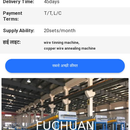
Delivery Time:
45days
में
Payment
T/T, L/C
Terms:
कारखाने
Supply Ability:
20sets/month
का
हाई लाइट:
,
wire tinning machine
दौरा
copper wire annealing machine
गुणवत्ता
सबसे अच्छी कीमत
नियंत्रण
हमसे
संपर्क
करें